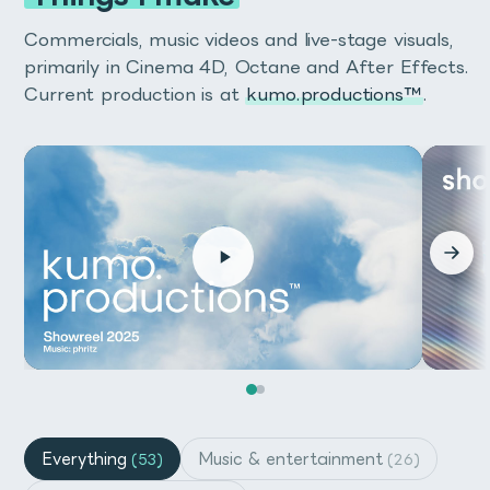
きるスクリプトです。
Commercials, music videos and live-stage visuals,
以前までFit Shapeという名前でリリースしていたスクリ
primarily in Cinema 4D, Octane and After Effects.
プトで、autoRectでは操作性と機能性が向上していま
Current production is at
kumo.productions™
.
す。
Buy on Gumroad
テキストボックス、フッテージの枠、トラックマットの作
Buy on Gumroad
ダウンロード
成など、普段のワークフローの中の様々な場面で役に立ち
ます。
Buy on BOOTH
Buy on Gumroad
autoRectはプラグインではなく、数行のエクスプレッシ
Buy on Gumroad
Installation
ョンが適用された普通のシェイプレイヤーなので、AEPの
共有がしやすく拡張性が高いのが特徴です。
Run or install from the After Effects’ file menu.
イラストレーター天野さほによって描か
*This script is not ScriptUI panel script.
れた、360度パノラマHDRI
60秒の説明動画を見て、どのように動作するかをご覧くだ
さい！
通常のHDRIのように設定するだけで、背景としても照明
としても使用できます。
Everything
Music & entertainment
(53)
(26)
Running