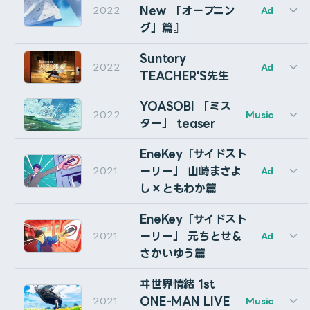
Guitar : HISA
Agency: AOI Pro.
New 「オープニン
2022
Director : SHIGU / Akito Osawa
Ad
Mori Calliopeの”Holy嫉妬”ミュージックビデオの制作を
Vocal Direction : 春野, 佐藤悠介(OTOIRO)
このスイッチがONのときにautoRectボタンを押すと、
Director: Kei Ohta
Technical CG Designer  :Reflex
グ」篇』
Recording Engineer & Vo Edit : NNZN
担当しました。
VFX (Drone): Tomoya Eguchi (Cumuloworks)
選択しているレイヤーの上にautoRectが作成され、調整
Character Animator : STUDIO_MOCA
Mixing Engineer : 染野拓
Graphic Designer : Ikimono
Mastering Engineer : 柴晃浩(TEMAS)
レイヤーになります。
Suntory
Motion Designer : Cumuloworks
2022
Ad
Animation : 忘却図鑑
Video Director: Tomoya Eguchi (Cumuloworks)
TEACHER'S先生
Sony Network Communicationsの新しいビジョン・ム
Logo Design: Minami Fuji(CARAVAN)
CG Artist: Reflex
ービー「人類の変化を支える、インフラへ。」の一部CGI
Motion Design: Cumuloworks
Virtual Studio: MOOV by Composition Inc.
YOASOBI 「ミス
Virtual Studio Staff: MashiruP, Tokiyo Okamoto, K
2022
を担当しました。
Music
トラックマット スイッチ
ター」 teaser
“ARCADIA”
Production Manager: Yuki Katsuta
CG Producer: Shogo Minowa
操舵室カット・VTuberカットの3Dカメラトラッキン
EneKey「サイドスト
このスイッチがONのときにautoRectボタンをクリック
Creative Director: Taisei Watanabe (asche studio)
グ・FUIデザイン・モーショングラフィック・キャラクタ
Vocal: Isekaijoucho
ーリー」 山崎まさよ
2021
Ad
すると、選択しているレイヤーの上にautoRectが作成さ
Music/Lyric/Arrangement: Moimi Kashii
ーアニメーションなどを担当しています。
し×ともわか篇
Panasonic 『Make New 「オープニング」篇』に、グ
れ、選択していたレイヤーのアルファマットに設定されま
Mix：$KIYAKI$KI
Music Video Producer: Hideyuki Negishi (THINKR)
ラフィッククリエイターとして参加しました。
す。
EneKey「サイドスト
Music Video Director: Tomoya Eguchi (Cumuloworks)
Producer: Shingo Michinaga (AOI Pro.)
ーリー」 元ちとせ＆
Lead CG Artist: Akito Osawa (Shigu)
2021
Ad
Production Manager: Kenta Watanabe (AOI Pro.)
Suntory TEACHER’Sの新WebCM「特別講義『スモー
Character Technical Artist: Lethe
Agency: good design company
Director: Kei Ohta (CluB_A)
さかいゆう篇
キー効果』篇」及び「TEACHER’S先生のリラックスタイ
Cinematographer: chochi
Production: spoon inc.
CGI (pilothouse, VTuber): Tomoya Eguchi (Cumulowo
親とリンク スイッチ
ム」5篇の編集・アニメーション・CGを担当しました。
Designer: Asteroid
Director: Daisuke Kobayashi
ヰ世界情緒 1st
YOASOBI 「ミスター」 teaserのディレクション・モー
Produced by KAMITSUBAKI STUDIO
ONE-MAN LIVE
2021
Music
ションデザイン・サウンドデザインを担当いたしました。
このスイッチがONのときにautoRectを作成すると、選