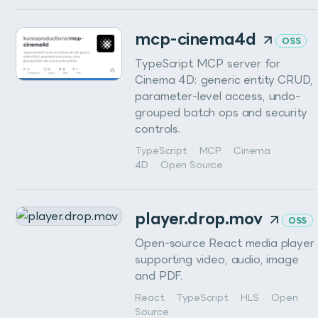
mcp-cinema4d
OSS
TypeScript MCP server for
Cinema 4D: generic entity CRUD,
parameter-level access, undo-
grouped batch ops and security
controls.
TypeScript
·
MCP
·
Cinema
4D
·
Open Source
player.drop.mov
OSS
Open-source React media player
supporting video, audio, image
and PDF.
React
·
TypeScript
·
HLS
·
Open
Source