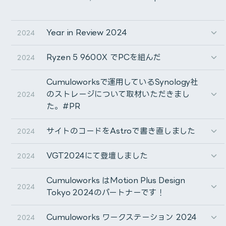
selecting the created autoRect (OFF) or selecting
the original layer (ON).
Direction & Vocal : Vampiapple [ヴァンパイアップル]
Year in Review 2024
2024
Music & Lyrics : Kiki [木木]
autoRect作成後、作成したautoRectを選択した状態に
Mix&Mastering : Patapata [ぱたぱた]
Ryzen 5 9600X でPCを組んだ
Narration : Kuuzoku [空賊]
2024
するか(OFF)、元のレイヤーを選択した状態にするか
Illustration : Touji [冬至]
(ON)を切り替えます。
Logo Designer : 171eruP [171えるP]
Cumuloworksで運用しているSynology社
Video : Cumuloworks
Allow autoRect of autoRect to be created.
のストレージについて取材いただきまし
2024
た。#PR
Toggles whether preventing (OFF) or allowing (ON)
an autoRect to be created for an autoRect.
サイトのコードをAstroで書き直しました
2024
autoRectに対してautoRectが作成されるのを禁止する
VGT2024にて登壇しました
2024
か(OFF)、許可するか(ON)を切り替えます。
Cumuloworks はMotion Plus Design
今年もお世話になりました！
Deselect 3 switches after each autoRect creation.
2024
Tokyo 2024のパートナーです！
上半期はMVの納品や広告案件などが重なり多忙だったも
Toggles whether the adjustment layer switch,
のの、下半期には余裕ができ、今後のCumuloworksの方
Cumuloworks ワークステーション 2024
2024
track matte switch, and parent and link switches