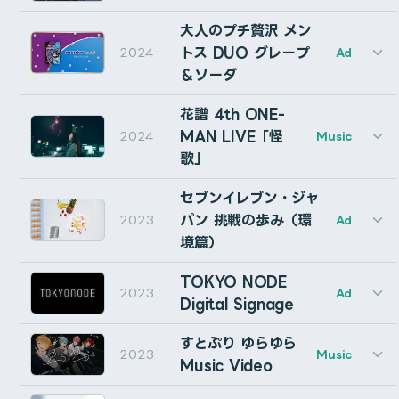
再配布は禁止です。
returns it to its original state.
After Effectsのスクリプトメニューから実行/インストー
Assistant Director: 樋澤与⾄也
FX Artist: Shun Horie (inbetween)
米津玄師 6th Album「LOST CORNER」クロスフェー
Cinematographer: 豊納正俊 (SPICE)
Dimming will also affect the rendering! So don’t
大人のプチ贅沢 メン
CG Project Manager: Marina Funamoto (inbetween)
ルしてください。※このスクリプトは、ScriptUI パネルで
インストール
ドの一部アニメーション制作を担当いたしました。
Lighting Director: 池⽥智之
CG Designer: Kazuki Hayashi (Nieichi, Inc.)
forget to undim before rendering.
トス DUO グレープ
2024
Ad
はありません。
Choreographer: CRE8BOY
CG Modeler: Atsuya Yagi (Nieichi, Inc.)
＆ソーダ
After Effectsを起動し、ファイル > スクリプト >
What happens if I manually delete an added
Stylist: 市野沢裕⼤ (TEN10)
CG Modeler: Miao GuanGrun (Nieichi, Inc.)
CG Supervisor: Tetsuaki Matsumoto (KASSEN)
CG：Tomoya Eguchi (Cumuloworks, Inc.)
ScriptUIパネルをインストール を選択。ダウンロード
CG Producer: Yusuke Toh (Nieichi, Inc.)
‘CW Dim’ effect?
CG Artist: Ryota Yamamoto (KASSEN)
花譜 4th ONE-
Colorist：奥津春⾹
Camerawork & Previz: Tomoya Eguchi (Cumuloworks, 
したjsxbinファイルを選択します。
Basically, there is no problem. Of course, the
麻布台ヒルズのBMWのブランド・ストア
「FREUDE by
CG Artist: Kentaro Kanaya (KASSEN)
Title：ウチボリシンペ
MAN LIVE「怪
Camerawork: Akito Osawa (Cumuloworks, Inc.)
2024
実行
Music
ヰ世界情緒「ANGELIC」のミュージックビデオの制作を
CG Artist: MSBH (KASSEN)
Online Editor：佐藤究
current state will temporarily not match the
After Effectsを再起動してください。
BMW」
の映像コンテンツ（モーショングラフィックス部
Lighting: Taiga Isshiki
歌」
担当させていただきました。
CG Artist: Ayumi Tran-Kosaka (KASSEN)
Transporter: 望⽉俊希
Producer: Suguru Nagashima (Spoon)
display of the switch, but it will return to normal
分）の制作を担当いたしました。
ドロップダウンから設定したい言語を選んで「Switch !」
CG Artist: Kakuto Shimizu (KASSEN)
Transporter: ⽯川雅敏
初回起動・ライセンス認証
Production Manager: Ryo Kamiya (Spoon)
セブンイレブン・ジャ
after a few more clicks.
JR西日本グループ コンセプトムービー：モビリティサー
Art Direction / CG Artist: Ayumu Kawamura (KASSEN
Transporter: 普勝崚
をクリックすると、PowerShellがUACのプロンプトを表
Production Manager: Yuma Godo
Vocal: Isekaijoucho
パン 挑戦の歩み（環
Technical Artist: Hiroyuki Kishimoto (KASSEN)
2023
Producer: 諏澤⼤助 (P.I.C.S.)
Ad
ビス篇・ライフデザイン篇の一部モーショングラフィッ
Music: Yuta Bandoh
What happens if the layer already has the
まず、環境設定の「スクリプトによるファイルへの書き
示するので「はい」を選択してください。
Motion Graphics: Tomoya Eguchi (Cumuloworks, Inc.
Music & Lyrics & Arrangement: Moimi Kashii
Production Manager: 増井凜 (P.I.C.S.)
境篇）
ク・CGを制作いたしました。
stereo mixer effect I added?
込みとネットワークへのアクセスを許可」にチェック
CG Artist: Tsukasa Fujiwara (Kakela Studios)
Production Manager: 髙橋美⽉ (P.I.C.S.)
この時、「非ユニコードプログラムの言語」設定が選択し
Director, Editor, Compositor: Tomoya Eguchi (Cumu
CG Artist: Atsuo Ichimaru (Kakela Studios)
It works fine. This script will only affect effects
Production Manager: 橋本海⾳ (P.I.C.S.)
が入っていることを確認してください。
TOKYO NODE
大人のプチ贅沢 メントス DUO グレープ＆ソーダ CMの
た言語と一致していない場合、設定するよう求められま
CG Artist: Nae Tajima (Kakela Studios)
Production Assistant: 坂之下峻弥 (P.I.C.S.)
2023
Ad
with names that exactly match “(CW Dim)”.
Production: FIELD MANAGEMENT EXPAND
Digital Signage
ウィンドウ > autoRect.jsxbinを選択します。
Lead CG Artist: Akito Osawa (Cumuloworks, Inc.)
CGを株式会社ナナメと制作いたしました。
Production Assistant: ⽵間⾹凜 (P.I.C.S.)
す。
CG Artist: Rei Kurashima (flapper3 Inc.)
What are the rules for using this script?
CG Producer: Kouhei Miki (HASH)
Production Assistant: 坂祐希
Character Technical, Groom Artist: Lethe
初回起動時はライセンスの入力が求められます。
すとぷり ゆらゆら
Production Assistant: ⼭⽊遥⼈
Cumuloworksがライティング・レンダリングを中心に担
None in particular. Redistributing is prohibited.
2023
Music
Character Motion Editor: Go Akagi (THINKR)
CG Modeler: Tsukasa Osawa (3colors)
Production Assistant: 吉楽⼤輝
Music Video
花譜 4th ONE-MAN LIVE「怪歌」にて、「廻花」誕生
当しました。
And use this at your own risk.
Assistant CG Animator: Wotakichi (NIN)
Gumroadで購入した方 … 購入時にメールで送られてくる
CG Modeler: Ryudai Nishikawa
Production Assistant: 上杉有彩
のムービーのVFXを担当いたしました。
Rendering Manager: michikachira
CG Modeler: Hiromu Kobori
Location：静岡市フィルムコミッション/静岡県⽴⼤学