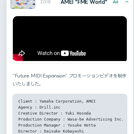
Designer : Yuma Hayashi(NANAME Inc.)
AMEI "FME World"
2018
Ad
Copywriter･Planner : Kenta Hayashi (Taki Corporat
Director : Tomoya Eguchi(Cumuloworks) (NANAME.INC
ないので、Freezeボタンは使えません。
Motion Grapher : Kazuhiro Hata(NANAME Inc.) , Yus
Art Director : Nodoka Maita (Taki Corporation)
Motion Grapher :Tomoya Eguchi(Cumuloworks, NANAME
Sound Designer : White White Sisters
Designer : Haruka Morikawa (Taki Corporation)
Layer X, skipped. (E13) … レイヤーXはautoRectでは
株式会社ナナメにて、docomo×Perfume『FUTURE-
Producer : Hitomi Horiuchi (Taki Corporation), Sh
朗読演奏実験空間「新言語秩序」
ないので、Bakeボタンは使えません。
EXPERIMENT VOL.04 その瞬間を共有せよ。』のCG
CG Director : Tomoya Eguchi (Cumuloworks / NANAME
Motion Grapher & Animator : Kenjiro Matsuoka (NAN
グラフィック部分を担当しました。
歌詞のタイポグラフィのアニメーションの一部を担当いた
CG Producer : Taiga Watanabe (NANAME.INC)
しました。文字が検閲されるアニメーションをAfter
Illustrator : Rooo Lou
多摩美術大学 統合デザイン学科 オープンキャンパスで
Sound Producer : YUDAI IWATA(Invisible Designs La
Effectsスクリプトで実装・自動化。
Advertising Agency : P.I.C.S. Co., Ltd.
Settings Panel | 設定画面
Music : ハンバート ハンバート
Producer : Ryo Ikeda
の、デジタルサイネージコンテンツを制作しました。
Director : Yoshiyuki Okuyama
Creative Director : Keiichi Motoyama (SIX)
Photographer : Yoshiyuki Okuyama
“Future MIDI Expansion” プロモーションビデオを制作
Installation Artist : Yu Kato (Hakuhodo)
Art Director : Mao ShimojoIcon Design : Ryoka Ada
CG Designer : Kenjiro Matsuoka (NANAME.INC) , Yus
Planner : Yuta Okuyama (SIX)
いたしました。
Director / Motion Graphics : Cumuloworks
Planner : Masako Suzuki (Hakuhodo)
Motion Graphics : Shigu
Director : Daisuke Kobayashi
Music : cute girls doing cute things – Lucky
Cinematographer : Yuta Echigo (STURGEON)
Client : Yamaha Corporation, AMEI
Lighting Director：Masanari Oike
Agency : Drill.inc
DIT : Taito Oyama (Progressive)
Creative Director : Yuki Hosoda
Drone : Yoshifumi Furutachi, sustos (DRONE★VILLAG
Production Company : Wasa-be Advertising Inc.
Art : Shu Nakama (sui)
Production Manager : Yosuke Hotta
Bonder : Natsuki Aoyama
Director : Daisuke Kobayashi