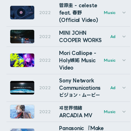
autoRectボタン
Edit, Motion Graphics, 3DCG: Tomoya Eguchi (Cumul
CG Designer: Tomoya Mogi (tsumiki)
Motion Graphics Director: Kazuhiro Hata (NANAME I
Grading : Haruka Okutsu (i-7)
菅原圭 - celeste
Produced by KAMITSUBAKI STUDIO
CG Line Producer: Asami Konno (tsumiki)
Motion Grapher: Kaito Mochida (NANAME INC.), Tomo
Choreographer : Shin.1
Client: pixiv Inc.
追加した’CW Dim’エフェクトを手動で削除するとどう
feat. 春野
2022
Music
このボタンをクリックすると、選択しているレイヤーの下
Shiguのディレクションの下、一部モーションデザインな
Designer: Momoko Hashino (NANAME INC.)
Assistant Choreographer : Miho　
Production: Cumuloworks, Inc.
(Official Video)
なりますか？
CG Production Manager: Kenta Kawashima (KASSEN)
に同サイズのシェイプレイヤーが作成されます。（調整レ
どを担当いたしました。
Compositing : Tomoya Eguchi (Cumuloworks)
Direction, Design, Motion Graphics, Multi-audio: 
CG Producer: Hisamichi Kido (KASSEN)
Assistant Compositing : Kenji Sakaide
Illustration: pixiv Inc.
イヤー・トラックマットスイッチが両方オフの場合）
基本的には問題ありません。もちろん、現在の状態は一時
MINI JOHN
CG Artist : Akito Osawa (SHIGU)
Narration: Sayaka Wada
2022
Ad
CG / Technical Artist : Reflex
COOPER WORKS
的にスイッチの表示と一致しなくなりますが、さらに数回
シェイプレイヤーにはautoRect pseudoエフェクトが追
CG Animator : Hideki Kojo
クリックすると元に戻ります。
加され、範囲拡張・角丸の設定などが行なえます。
第73回紅白歌合戦において、ウタ - 新時代の背景LED演
Assistant CG Animator : Wotakichi (NIN)
Mori Calliope -
Match Move Artist : Naoki Korematsu (CGSLAB)
出を担当させていただきました
Holy嫉妬 Music
2022
Music
追加したステレオミキサーエフェクトが既にレイヤーに
Shift+クリックで、選択しているレイヤーの上にシェイプ
Graphic Designer (Title) : mao (@maocyaan)
Video
ある場合はどうなりますか？
Graphic Designer (Props) : Minami Fuji (CARAVAN)
レイヤーを作成します。
Production Manager : Mayumi Sankoda / Kumi Akitom
ONE PIECE FILM RED SPECIAL TEAM：
amazarashiのライブ「ロストボーイズ」内の楽曲「ロス
Sony Network
Video Producer : Shogo Minowa (VIXI)
問題なく動作します。このスクリプトは、「(CW Dim)」
WOTAKICHI(NIN) / Tatsuya Miyakoshi (ACHERON Inc./
autoRectを作成できないレイヤーはスキップされ、スキ
トボーイズ」の映像演出を担当させていただきました。
Creative Production : Asche Studio
Communications
2022
Ad
モーションデザインの一部をお手伝いさせていただきまし
と完全に一致する名前のエフェクトにのみ作用します。
ップされたレイヤーはステータスメッセージに表示されま
ビジョン・ムービー
た。
す。
このスクリプトを使用する際のルールはありますか？
Agency: VIXI
Vocal : KOKO
ヰ世界情緒
CG Designer: Huseki, Cumuloworks
MINI JOHN COOPER WORKSのムービーの一部VFX
2022
Music
作詞・作曲・編曲 : Feryquitous
Lyrics & Music : 菅原圭
特にありません。再配布は禁止です。また、自己責任で使
ARCADIA MV
を担当しました。
MIX : 大川誠
Arrangement : 春野
用してください。
-
調整レイヤー スイッチ
Singer : 菅原圭, 春野
Panasonic 『Make
Producer : Masayuki Kanmori (THINKR)