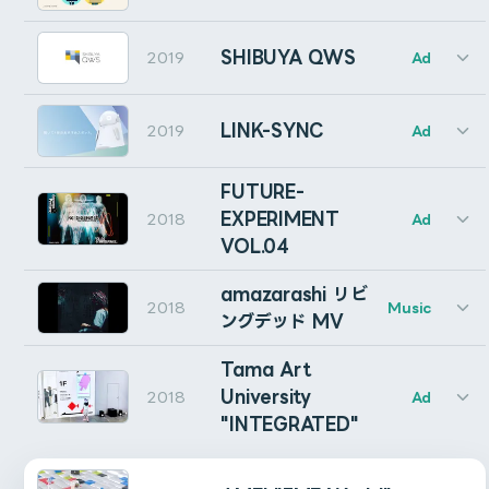
した。
ラフィックスを担当しました。
式が違います。
中国绊爱「化身星海」のMVの一部シーンを制作しまし
Typography Design : Asteroid
SHIBUYA QWS
2019
Ad
Motion Design : Cumuloworks
た。
Movie Director : @minmooba @estwire
Activation Failure (E1) … Gumroadのライセンスキー
Client : IRIAM inc.
Movie : Cumuloworks / @meikonishi / @TakutoNio / 
が間違っています。
Creative Planner : Mao Shimojo
Music :  http://cubicroom.net
Motion Designer : Tomoya Eguchi (Cumuloworks)
Vocal：中国绊爱
LINK-SYNC
2019
Ad
Narration : @kotttone
Activation Failure (E2) … Gumroadのライセンスキー
Music : 纪粹希(G-Tracy)/李懋扬(T2o)
Lyric : Vagary 编曲：纪粹希(G-Tracy)
VIDEOSALON 2020年5月号の表紙・中表紙のグラフィ
の問い合わせに失敗しました。
This is my
#36daysoftype
!
FUTURE-
Mix：纪粹希(G-Tracy) 贺鑫（杭州乐舞音乐工作室）
ックを提供させていただきました。
Recording：Sailwav Music 塞瓦音乐
EXPERIMENT
2018
Ad
Activation Failure (E3) … Boothの注文番号が間違って
Producer：纪粹希(G-Tracy)
VOL.04
Music : Making Waves - melodysheep (under CC BY 3
います。
子ども見守りサービス「まもレール」エリア拡大入会キャ
Director/3DCG: Creative Collective FATIMA
Client : Born Digital, Inc.
Collaborators : Asteroid (0), Llynona (1), @Siden
Video Design/VFX: Satsuki, Cumuloworks
ンペーン映像のアニメーションを株式会社ナナメで担当し
amazarashi リビ
Activation Failure (E4) … Boothの注文番号の問い合わ
Choreographer: Yuka Araki
2018
Music
ました。
ングデッド MV
せに失敗しました。
Tama Art
Layer X, skipped. (E11) … レイヤーXはautoRectを作
まもレール サービスWebサイト : https://mamorail.jp/
University
2018
Ad
Client : East Japan Railway Company (JR East), Ce
OMRON LINK-SYNCの映像を制作いたしました。
Advertising Agency : Loftwork Inc.
成できないレイヤーです。（例: 音声レイヤー、カメラレイ
Advertising Agency : JR East Marketing & Communic
"INTEGRATED"
Producer : Kenjiro Matsuoka(NANAME Inc.)
ヤー、ライトレイヤー）
Design Agency : Taki Corporation
Production Manager : Ayako Koinuma(NANAME Inc.)
Movie Director : Keisuke Sato (Taki Corporation)
Advertising Agency : 1-10, inc.
Director : Yusuke Miyairi(NANAME Inc.)
Layer X, skipped. (E12) … レイヤーXはautoRectでは
Movie Producer : Mamoru Tsujimoto (Taki Corporati
Producer : Taiga Watanabe (NANAME.INC)