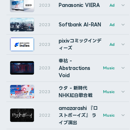
問題の報告・質問など
ライセンスキーを入力してください。
AEには、DaVinci Resolveにある素晴らしいDIMスイッ
Panasonic VIERA
2023
Ad
Client: Perfetti Van Melle Japan Services K.K.
Cinematographer: Mine Kairi (MtsuMne)
Technical Artist: Hiroyuki Okada (Modeling Cafe)
チはありません。そこで、私、Cumuloworksが作ってあ
コンタクトページ
よりお問い合わせください。
Production：Naname inc.
BOOTHで購入した方 … 購入時にメールで送られてくる
Director：Yasuhiro Arafune (EPOCH)
Assistant Cinematographer: Natsuho Fujii
セブンイレブン・ジャパン「挑戦の歩み（環境篇）」の一
Producer : Shunsuke Murakami
げました。どういたしまして。
注文番号を入力してください。
CG Animator: Yuji Ohtake
Softbank AI-RAN
2023
Ad
部CGの制作を担当いたしました。
Director : Kazuhiro Hata
Cinematographer：Shun Murakami
Production Manager: Kentaro Iwaki
Designer : Kenjiro Matsuoka
Lighting Director：Fuyuki Ishikawa
30分で作ったので、バグがあるかもしれません。自己責任
Producer: Hideyuki Negishi
CG Artist: Tomoya Eguchi (Cumuloworks, Inc.)
3D Motion Grapher : Kazuhiro Hata , Yosuke Aonuma
Executive Producer: PIEDPIPER
でお願いします。(見つけたら教えてください。）
pixivコミックインデ
Client: Seven-Eleven Japan Co., Ltd.
Music : PARKGOLF
Casting：Hannah Wakuda（SKALY）
2023
Ad
Motion Designer: Kaito Mochida
ィーズ
Agency: PYRAMID FILM INC.
Sound Designer : Junichi Sasaki
Stylist：SHIRO.O
Produced by KAMITSUBAKI STUDIO
どのように機能するのか？
Director: Kei Ohta
TOKYO NODE サイネージロゴモーションを
Make-up：Masayoshi Okudaira,Ayumi Chigira,Yuko Ts
すとぷり “ゆらゆら” のミュージックビデオのディレクシ
Assistant CG Artist: Takami Yuki
CG: Tomoya Eguchi (Cumuloworks, Inc.)
幸祜 -
NANAME.INCと制作しました。
©2024 THINKR INC. / KAMITSUBAKI STUDIO
ョン・CG・コンポジットを担当しました。
DIMスイッチを押すと、オーディオを含むすべてのレイヤ
Motion Graphics：yujureal works
Abstractions
2023
Music
VFX Supervisor: Gento Fujiwara (NEWPOT PICTURES)
Telop Design：Manabu Honchu
ーに「CW Dim」という名前のステレオミキサーエフェク
主にAfter Effectsでの動的なグラフィック生成の開発を
Void
Production Coordinator: Rio Okamoto (NEWPOT PICTU
Panasonic 4K有機ELビエラMZ2500 ムービーのCGを
トが追加され、オーディオレベルが20%に設定されます。
行いました。
Creative Director : Taisei Watanabe  (Asche Studi
Lead VFX Artist: Tomoya Eguchi (Cumuloworks, Inc.
制作いたしました。
Production Manager: Nate (nim)
ウタ - 新時代
Director : Tomoya Eguchi (Cumuloworks)
Assistant VFX Artist: Akito Osawa (SHIGU), Huseki
2023
Music
CG Artist: Oishi Ryoma (nim)
もう一度押すと、追加されたエフェクトが解除され、元の
Cinematographer : Issey Muraoka
NHK紅白歌合戦
Match Move Artist: Sho Watanabe (UNDEFINED)
Softbank 第37回定時株主総会にて使用された、AI-RAN
Client: Mori Building Co., Ltd.
1st Camera Assistant : Kosuke Sai
状態に戻ります。
Client: Panasonic
各部名称
CG Artist: Atsushi Saito (Thisman)
の紹介ムービーを制作いたしました。
Production: NANAME INC. + Bascule Inc.
2nd Camera Assistant : tsuji natsumi
Agency: AOI Pro.
amazarashi 『ロ
Production Manager：Yuzo Morota,Kentaro Iwaki (TH
CG Artist: Yu Ishino (Thisman)
Producer: Shunsuke Murakami (NANAME INC.), Sho To
3rd Camera Assistant : Suzuki Shigeatsu
CGI: Tomoya Eguchi (Cumuloworks), Takahiro Shiras
Producer ：Daichi Yanagita (THINKR),Hideyuki Negi
ディミングはレンダリングにも影響します! ですから、レ
ストボーイズ』 ラ
2022
CG Production Coordinator Motoyuki Kawase (Thisma
Music
pixivコミックインディーズのムービーをディレクション・
Supervisor: Yugo Nakamura
Lighting Director : Ippei Iwaki (LightNix inc.)
Client: Softbank
ンダリング前にディムを解除することを忘れないでくださ
イブ演出
Creative Director: Kampei Baba
Light Assistant : Raita Imai
制作しました。
Executive Producer：PIEDPIPER
Agency: EPOCH Inc.
CG Director: Rikiya Kimura (tsumiki)
Production Manager: Kenichi Oikawa (NANAME INC.),
Driver : Ryuhei Sakamoto / Zentaro Sato
い。