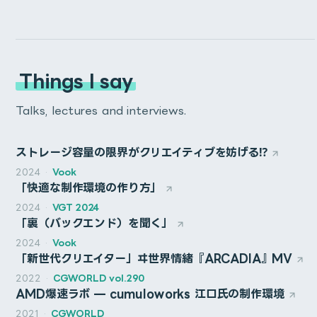
進行中データにも、アーカイブデータにも、高速でアク
比べると、かなり小さい。
今後3年程度、映像制作用途のメインマシンとして使用す
セスしたい！ その理想を叶えるデータ管理方法の最善
Ryzen 9 5950Xで初期不良を引いたときのログ。
(240mmラジエーターとかも入らないサイズ感)
ることになります。
「NAS」とは？
今年は、
花譜 4th ONE-MAN LIVE「怪歌」
から始まっ
2台のNASで実現する万全なデータ管理体制
主な変更点
結局トラブルシューティングが終わるまで1ヶ月かかり、
木の質感はかなり良い。
スペック・ベンチマーク・パーツ選定の経緯などをまとめ
Expand X
Things I say
た記憶。
夜も眠れない日が続いたのだった…。
NASの選び方と導入時に気をつけるポイント
ました。
ガラスは少しスモークのかかった感じで、すべて光らない
Set area expansion in the X direction in pixel.
1. Next.jsからAstroに移行
これに始まり、今年はVFX(実写合成)の案件が去年に比べ
Talks, lectures and interviews.
9月9日発売のCGWORLD 290号に、Cumuloworksがデ
パーツで構成すると、かなり落ち着いた雰囲気になる。
記事はこちら
て多かったように感じます。
横方向の範囲拡張をpx単位で指定します。
ィレクション・制作をしたミュージックビデオ
このポートフォリオサイトは、新しいプロジェクトを月に
CGWORLD 2020 クリエイティブカンファレンスにて、
Specification
ストレージ容量の限界がクリエイティブを妨げる⁉
「ARCADIA」の制作模様が掲載されました。
システム構成
1回追加する程度の更新頻度で、これまでのNext.js+CMS
After Effects スクリプトについて講演します。
撮影素材の扱い・コンポジットのテクニックなど、ノウハ
Expand Y
CumuloworksによるCinema 4Dの日本語チュートリアル
2024
·
Vook
当日は、沢山の方にお越しいただき、満員となりました。
の構成は複雑すぎると感じていた。
ウが蓄積されました。
CGアーティスト Shigu、Houdiniアーティスト Letheと
「快適な制作環境の作り方」
イベントは11月7日～8日にオンライン開催で、
Set area expansion in the Y direction in pixel.
が、CGWORLD様にて購入・視聴できるようになりまし
CHA : Fractal Design Define 7 XL Light TG
CPU: AMD Ryzen Threadripper 7980X
共に、普段の制作模様・ワークフロー、テクニックなどを
誠にありがとうございました。
Dentsu Craft Tokyoが立ち上げた、クリエイターたちの
もはや静的なHTMLでも良いくらいだと思ったりもした
Cumuloworksは1日目(7日)12:30～のセッションです。
2024
·
VGT 2024
CPU : AMD Ryzen 9 5950X
また、1年近くかけて制作していた
ヰ世界情緒 ANGELIC
た！
M/B: ASUS Pro WS TRX50-SAGE WIFI
詳しく取材していただきました。
縦方向の範囲拡張をpx単位で指定します。
「裏（バックエンド）を聞く」
M/B : MSI Prestige X570 CREATION E-ATX
あそび場「PLAYCRAFT」に、Cumuloworksも参加して
が、画像の自動最適化やコンポーネントの使用など最低限
GPU: MSI GeForce RTX 4090 SUPRIM LIQUID X
のリリースは、Cumuloworks, Inc.のキャラクターCG領
当日の資料はGitHubにて公開しております。
RAM : 128GB (4x 32GB DDR4-3600MHz CL18)
RAM: Kingston 384GB (4x DDR5-5600 RDIMM ECC 96GB 
MoGraph、Dynamics、Octane Renderなどを詳細に
エクスプレッションと比べると更にハードルが高いイメ
います。
2024
·
Vook
の機能は欲しかった。
域における1つのマイルストーンになったと思います。
ぜひご覧ください。
GPU : 2x NVIDIA GeForce RTX 3090 (24GB)
Roundness
SSD: 2x Nextorage 2TB NVMe SSD PCIe Gen5x4
「新世代クリエイター」ヰ世界情緒『ARCADIA』MV
解説しています。
ージがありますが、具体的な例を交えながら分かりや
SSD : CORSAIR M.2 SSD Force MP600 2TB
GitHub Repository
PSU: SUPERFLOWER LEADEX VII GOLD 1300W
お題は”Stay _____”。
Astroを使うと、シンプルなHTMLから徐々にコンポーネ
実は、別でもう1本MVを作っていたのですが、それはまた
2022
·
CGWORLD vol.290
PSU : Corsair AX1600i (1600W)
すく解説します。
ARCADIA MV を見る
Set roundness in 0-100%
CPU_FAN: Arctic Freezer-4U-M
購入・視聴はこちら
AMD爆速ラボ — cumuloworks 江口氏の制作環境
ント化や最適化を行っていけるらしい & Markdownで記
CHA: Geometric Future Model 4 Caliburn
来年以降に。
そもそもどんなツールを使って書けばよいのか？という
Solid ［しっかりとした/堅実な/中身の詰まった/頑丈な]
CHA_FAN: 4x Thermaltake TOUGHFAN 12 Pro
CGWORLD 290号 詳細
角丸を0~100%の間で設定します。
事を書いていくのに向いているらしいということを知り、
2021
·
CGWORLD