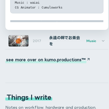
Lyric phrase research developer : Kosetsu Tsukuda
Music : waiai
Stylist, Hair & Make : Akemi Muraki
CG Animator : Cumuloworks
Special makeup : Hiromi Yoshino
Cast : Says Nakaoka, Marika Kai (irving), Hiroki 
CG : Shuji Hirai / CG : Kei Tada (Telesight)
CG : NANAME.inc (Tomoya Eguchi(Cumuloworks))
Editor : Fumitomo Kobayashi (Finalist)
Compositor : Takahiro Ohta (khaki), Tatsuhiro Nog
永遠の畔でお茶会
2017
Music
Mix : Yasunori Hoshimoto
を
Default Stroke Color, Default Stroke Width, Default
Production Manager : Masatsugu Nojima (EPOCH)
Producer : Fumiko Iino (EPOCH)
Fill Color
see more over on kumo.productions™
Set default value for stroke color, stroke width, fill
color.
デフォルトの線カラー・線幅・塗りのカラーが変更できま
す。
Things I write
After autoRect is created, select original layers..
ヴァンパイアップル「永遠の畔でお茶会を」の映像制作を
After creating an autoRect, toggles whether
Notes on workflow, hardware and production.
担当いたしました。