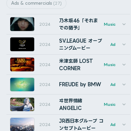
Vol.1のフルバージョンには8K解像度の’sunny’,
Ads & commercials
(27)
Select the desired language from the dropdown
‘coldfront’, ‘overcast’, ‘aurora’, ‘sunset’, ’drawing’の6
and click “Switch !”. Click “Yes” on the PowerShell’s
種類が収録されています。
乃⽊坂46「それま
UAC prompt.
2024
Music
での猶予」
Gumroadにてsunnyの4Kが収録された無料バージョンを
レイヤーを複数選択して実行すると、一番最初に選んだレ
At this moment, if your Windows’ “Language for
AE does not have that wonderful switch DaVinci
入手できます
イヤーの長さにトリムされます。
SV.LEAGUE オープ
non-Unicode programs” setting is different from
Resolve has. So, me, Cumuloworks made it for you.
2024
Ad
ニングムービー
ほとんどのCGソフトやレンダラーで使用できます。サン
Select multiple layers and run this script. Then
your selected language, the dialog will appear.
You’re welcome!
Fit Shape からの## アップグレードは無料です。
プルはCinema 4D用のOctaneRenderでレンダリングさ
selected layers will be trimmed to the length of
米津玄師 LOST
バレーボール SV.LEAGUE オープニングマッチのオープ
I made this in 30 minutes, so it may have some
2024
Music
れています。
the first layer selected.
CORNER
Gumroadで購入した方のアップグレード方法
ニングムービーの制作に携わりました。
bugs. Use at your own risk! (and let me know if you
Feedback & Questions
find any)
メールでお送りした100%ディスカウントコードを使っ
主にプレビズとカメラワークを担当しています。
FREUDE by BMW
2024
Ad
て、autoRectを新規購入・ダウンロードしてください。
Please contact me
here
.
How it works?
ルール
乃木坂46「それまでの猶予」MVのVFXの制作を、
ライセンスキーがメールで送られてきます。
Client: SV.LEAGUE
ヰ世界情緒
Pressing the DIM switch adds a stereo mixer
2024
Cumuloworks, Inc.が担当いたしました。
Music
Director: Daisuke Kobayashi
商用・非商用に関わらず使用可能です。
ANGELIC
effect named “CW Dim” to all layers containing
BOOTHで購入した方のアップグレード方法
3D Gaussian Splatting: Arata Fukoe (gradation)
audio, and sets the audio level to 20%.
3D Scanning: Yasuhiro Kato
インストール
制作物に合わせて改変することができます。
JR西日本グループ コ
Client: 乃⽊坂46LLC
商品ページからautoRectをダウンロードして、注文番号
CG Supervisor: Taishi Yagyu (inbetween)
Pressing again removes the added effects and
2024
Ad
Director: 吉川エリ(EPOCH)
ンセプトムービー
Technical Director: Akira Kondo (inbetween)
を使ってライセンス認証してください。