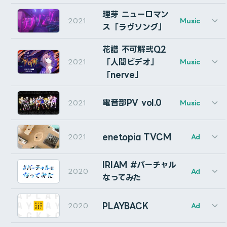
Multi Audio: Tatematu Kana (IJIGEN TOKYO)
Assistant Producer: Kurumizawa Mahiru (IJIGEN TOK
CG: Tomoya Eguchi (Cumuloworks), Akito Osawa (Shi
理芽 ニューロマン
Design: パンチ (@punch6789 )
理芽 1st ONE-MAN LIVE「ニューロマンス」にて、オ
autoRectするレイヤーのサイズが変化する場合(例えば、
2021
Music
Motion Designer: Cumuloworks
ス「ラヴソング」
リジナル楽曲「やさしくしないで」の映像演出・MV制作
テキストがアニメーションしている場合）、現在の時間の
Multi Audio: Tatematu Kana (IJIGEN TOKYO)
を担当しました。
サイズに固定することができます。マーカーが作成され、
花譜 不可解弐Q2
そのタイミングで固定されます。もう一度クリックする
「人間ビデオ」
2021
Music
Client: ASICS Corporation
Producer: Hideyuki Negishi
と、固定を解除できます。
「nerve」
Agency: Taki Corporation
Director, Typography Motion Graphics: Cumuloworks
Movie Director : Keisuke Sato (Taki Corporation)
Typography Design: Asteroid, Yuu Takahashi
autoRectではないレイヤーはスキップされ、スキップさ
Movie Producer : Mamoru Tsujimoto (Taki Corporati
電音部PV vol.0
2021
Music
Handwritten Animation: Asteroid
花譜のライブ「不可解弐REBUILDING Q3」の新曲「未
れたレイヤーはステータスメッセージに表示されます。
Motion Graphics: Cumuloworks
Background CG: Shigu, Cumuloworks
観測」の映像演出を担当しました。
enetopia TVCM
2021
Ad
CG Producer: Hideyuki Negishi
理芽 1st ONE-MAN LIVE「ニューロマンス」にて、オ
Bakeボタン
Typography Design: Asteroid
IRIAM #バーチャル
リジナル楽曲「ラヴソング」の映像演出を担当しました。
Typography Motion Graphics: Cumuloworks
2020
Ad
なってみた
このボタンをクリックすると、autoRectが現在の状態で
Background CGI: Shigu
通常のシェイプレイヤーに変換されます。
Typography Design: Asteroid
Typography Motion Graphics: Shigu, Cumuloworks
PLAYBACK
2020
Ad
Background Illustration: najuco
autoRectではないレイヤーはスキップされ、スキップさ
花譜 2nd ONE-MAN LIVE 「不可解弐Q2」で、