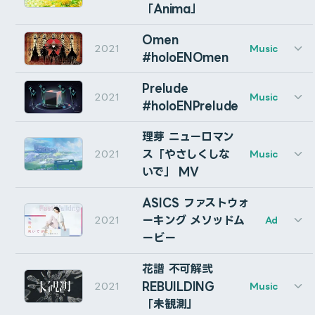
Client: Suntory
「Anima」
択していたレイヤーの子に設定されます。
Agency: AOI Pro.
2月8日朝のフジテレビ「めざましテレビ」にて初公開さ
Director: Kei Ohta (CluB_A)
Omen
EneKey 2周年キャンペーン「サイドストーリー」の背景
れました。
2021
Production Manager: Shu Ueno (AOI Pro.)
Music
#holoENOmen
CGの制作を担当しました。
Illustrator: Klas Fahlén
Editor: Tomoya Eguchi (Cumuloworks)
範囲拡張設定
Music: YOASOBI
Prelude
CG Animator, Compositor: Tomoya Eguchi (Cumulowor
2021
Music
Reading: ikura (YOASOBI)
Client: ENEOS Corporation
#holoENPrelude
EneKey 2周年キャンペーン「サイドストーリー」の背景
Producer: Okubo "youkiss" Yuki (IJIGEN TOKYO)
Agency: opt
作成するautoRectの範囲拡張を設定します。範囲拡張
CGの制作を担当しました。
Assistant Producer: Kurumizawa Mahiru (IJIGEN TOK
Production: xpd
は、autoRect pseudoエフェクトから作成後でも変更で
理芽 ニューロマン
Director, Motion & Sound Designer, Editor: Tomoya
Creative Director: Katsuyoshi Takada (opt)
ス「やさしくしな
2021
きます。
Music
FUI Designer, CG Animator: Shigu
Planner: Sayuri Aizawa (opt), Hitomi Tazawa (opt)
Client: ENEOS Corporation
Environment CG Designer: ymgc
いで」 MV
Director: Kei Ohta (CluB_A)
Agency: opt
右側のリセットボタンをクリックすることで、デフォルト
Producer: Kosuke Egami (xpd)
Production: xpd
Production Manager: Ryota Chiba (xpd)
ASICS ファストウォ
の値にリセットします。 リセットボタンをShift+クリック
Creative Director: Katsuyoshi Takada (opt)
Audio: Naoya Mochizuki (IMAGICA)
ーキング メソッドム
2021
Ad
すると、現在入力されている値をデフォルトとして設定し
Director, CG, Composite: Shigu
Planner: Sayuri Aizawa (opt), Hitomi Tazawa (opt)
Illustrator: Tomowaka
Soundtrack: Laur (@LAUR1200)
Cinematographer: Reflex
ービー
Director: Kei Ohta (CluB_A)
ます。
Animator: Junichiro Kusama (LIBERTY ANIMATION STU
Director: Shinoda Toshitaka (IJIGEN TOKYO)
CG, Composite: Cumuloworks
Producer: Kosuke Egami (xpd)
CG: Tomoya Eguchi (Cumuloworks), Akito Osawa (Shi
Producer: Okubo “youkiss” Yuki (IJIGEN TOKYO)
CG Producer: Hideyuki Negishi
Production Manager: Ryota Chiba (xpd)
花譜 不可解弐
Assistant Producer: Kurumizawa Mahiru (IJIGEN TOK
Soundtrack: Laur (@LAUR1200)
Audio: Naoya Mochizuki (IMAGICA)
REBUILDING
2021
Music
Design: RAIRAI PUBLIC COMPANY. LTD. (@kato_R2PC )
Director: Shinoda Toshitaka (IJIGEN TOKYO)
Illustrator: Hirotaka Tanaka
Motion Designer: Cumuloworks, Huseki
「未観測」
Freezeボタン
Producer: Okubo “youkiss” Yuki (IJIGEN TOKYO)
Animator: Junichiro Kusama (LIBERTY ANIMATION STU