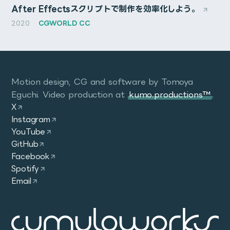
ところから、スクリプトの基本的な書き方、簡単な文
という単語を選びました。新型コロナウイルスの影響で、
他にも広告・イベントなど多様な案件を手掛けさせていた
After Effectsスクリプトで制作を効率化しよう。
スライド資料
1週間弱かけてコードをイチから書き直した。
で作業を効率化する方法をお伝えします。
Freeze Size
状況が刻々と変化するなか、堅実な判断が大切だと感じて
だきました。
2020
·
CGWORLD CC
Symptom
セッションの最後では、簡単なUIを作ってボタンを押
3月20日(土)に開催される、CGWORLD
います。この状況下でも、今出来ることを見つけ、工夫
(あと、Astroは最近名前をよく聞くので、ずっと試してみ
CPUとCPUファン
This parameter is set internally when Freeze
して操作できるスクリプトを作ってみます。
MASTERCLASS ONLINE vol.3に登壇します。
し、暮らしを充実させていきたい。そんな思いを
たかった。ポートフォリオはちょうどいい題材になると思
パーツ選定
The machine restarts several minutes after
button is used.
受講対象： After Effectsを使うモーショングラフィ
「Solid」という言葉に込めて表現しました。
った。)
Ryzen 5なので、NH-D9Lで十分冷やせそう。(10分負荷
Windows 10 startup without BSOD.
ックスクリエイター・コンポジター
2DモーショングラフィックスはAfter Effectsで作る
で85℃程度)
Freezeボタン使用時に内部的に設定されるパラメーター
CPU
Motion design, CG and software by Tomoya
本サイトにて、計61名のクリエーターの作品を見ることが
ちょっと古いけど多分Astroの雰囲気がわかる動画
使用ソフトウェア： After Effects CC 2020
ことが多いですが、制約が多く、目的の表現にたどり着
Windowsが起動してから数分～数十分で、ブルースクリ
です。
Eguchi. Video production at
kumo.productions™
.
できます。
NH-U12Sはケースに入らないので、Ryzen 7以降は厳し
難易度： ★★★★
くのに苦労する場面が多々あります。
ーンなしにいきなり再起動する。
今回、ワークステーションを新調することにした理由は主
X
いかもしれない。
特に、たくさんの図形を配置して動かしたいとき・立体
to frame
に2つあります。1つは前回ワークステーションを組んでか
PLAYCRAFT サイト
Instagram
イベントビューアーを見たところ、WHEA-Loggerが
イベントWebサイトへ
的なシーン展開をしたいときなどにCinema 4Dを使う
ら3年が経過したこと、もう1つはRyzen Threadripperの
YouTube
This parameter is set internally when Freeze
Event ID 18のエラー。
ことで素早く効果的な表現を作成できます。
新しいバージョンが登場したことです。
GitHub
button is used.
この講座では、テクスチャやマテリアルを作り込む
Facebook
A fatal hardware error has occurred.
これまで使用していたRyzen 9 5950Xは、私のCGワー
3DCGではなく、2Dモーショングラフィックスを作成
Spotify
Freezeボタン使用時に内部的に設定されるパラメーター
クフローにおいては十分な性能を発揮していました。CPU
Reported by component: Processor Core
Email
するためのツールとしてCinema 4Dを活用する方法
です。
レンダリングを行う機会は少なく、速度面で不足を感じる
を、実例を交えながらご紹介します。
Error Source: Machine Check Exception
Include Extents
ことはほとんどありませんでした。しかし、PCIeレーン数
GPU
と最大搭載可能メモリ量に制限があることが気になってい
Error Type: Cache Hierarchy Error
Toggles whether to include extents, primarily for
ケースに入るサイズで、デザイン性も良好だったASUSの