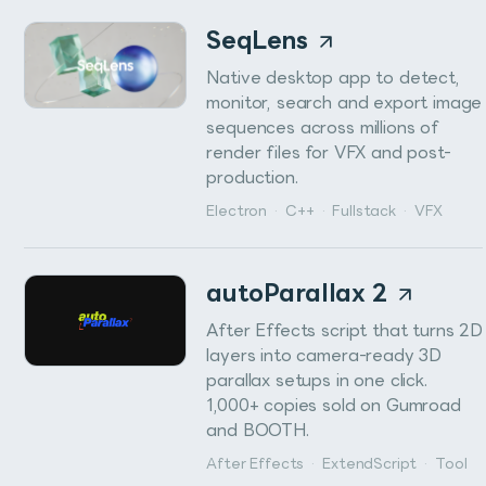
SeqLens
Native desktop app to detect,
monitor, search and export image
sequences across millions of
render files for VFX and post-
production.
Electron
·
C++
·
Fullstack
·
VFX
autoParallax 2
After Effects script that turns 2D
layers into camera-ready 3D
parallax setups in one click.
1,000+ copies sold on Gumroad
and BOOTH.
After Effects
·
ExtendScript
·
Tool