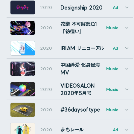
電音部PV vol.0のモーショングラフィックスを制作しま
れたレイヤーはステータスメッセージに表示されます。
「nerve」と「人間ビデオ」の演出を担当しました。
Designship 2020
2020
Ad
した。
鳥取ガス「enetopia」のTVCMのCGシーン2カットを
---人間ビデオ
花譜 不可解弐Q1
Client : BANDAI NAMCO Entertainment Inc.
2020
Music
制作しました。
ライセンス・設定ボタン
Typography : Asteroid
「彷徨い」
Agency : flapper3 Inc.
Background : 玲架
Director : Naohiro Yako (flapper3 Inc.)
Typography Animation : Cumuloworks
クリックしてautoRectの設定を開きます。
Design : Mao Shimojo
Client : 株式会社IRIAM
Director：Ukyo Inaba(EPOCH)
IRIAM リニューアル
2020
Ad
Motion Graphics : Cumuloworks
Creative Planner : Mao Shimojo
3DCG (Indoor Scene & Outdoor Scene) : Cumuloworks
---nerve
Shift+クリックすることで、ライセンスキー入力画面を強
Motion Logo : Cumuloworks
Illustration / Typography : Utomaru
動画エディター育成スクール＆スタジオ「PLAYBACK」
中国绊爱 化身星海
制的に表示させます。
Animation / Motion Graphics : Cumuloworks
2020
Music
のプロモーション映像を制作しました。
MV
I had the opportunity to participate in the opening
VIDEOSALON
Client : (EPOCH / VIXI)
2020
movie project for the Designship event, and was
Music
ステータスメッセージ
2020年5月号
Direction & Motion Graphics: Cumuloworks
in charge of the motion graphics of the key visuals
Design : Asteroid
Music & SE：PONCHI
and the first cut.
エラーやステータスの表示は、ここに表示されます。
#36daysoftype
2020
Music
Narrator：岡本昇
Designshipのオープニングムービーの、キービジュアルの
花譜 2nd ONE-MAN LIVE 「不可解弐Q1」の映像演出
ライセンス表示に関するエラーの一覧
キャラライブアプリ「IRIAM」のリニューアルにあたり、
モーショングラフィックスとファーストカットを担当しま
を一部担当しました。
まもレール
2020
Ad
ロゴアニメーション・コンセプトムービーのモーショング
Activation Failure (E0) … 入力したライセンスキーの形