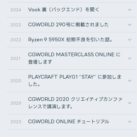
スペック
向性とか、仕事の進め方とか、諸々を整理して考える良い
are to be maintained (OFF) or turned off each
Vook 裏（バックエンド）を聞く
2024
機会になりました。
Cumuloworks, Inc.で運用しているSynology社のストレ
time (ON) after autoRect is created.
CHA : Jonsbo TK-0 black
ージについての取材記事が掲載されました。
2025年はそれをアウトプットできればと思っています。
CGWORLD 290号に掲載されました
CPU : AMD Ryzen 5 9600X
2022
autoRect作成後、調整レイヤースイッチ・トラックマッ
CPU_FAN: Noctua NH-D9L chromax.black
映像クリエイターが直面するデータ管理の課題と、その解
トスイッチ・親とリンクスイッチの状態を維持するか
ここからは、2024年の振り返り・近況報告を記していき
M/B : ASUS ROG STRIX B650E-I GAMING
Ryzen 9 5950X 初期不良を引いた話。
2022
決策としてのCumuloworks,Inc.の取り組みについて詳し
RAM : Micron W5U4800CM-32GS 64GB (2x 32GB DDR5-48
(OFF)、毎回OFFにするか(ON)を切り替えます。
Webサイトをリニューアルしました
たいと思います。
GPU : ASUS DUAL GeForce RTX 4070 EVO OC Edition 1
く紹介していただいています。
CGWORLD MASTERCLASS ONLINE に
SSD : Nextorage 2000GB NN4LE-2TB2CN/GNE
今までも色々とサービスを乗り換えたり(e.g.
2021
PSU : Cooler Master V750 SFX Gold ATX3.0
登壇します
WordPress, Squarespace)、Next.jsで作ってみたりし
CHA_FAN : Arctic P14 PWM
この度、2024年6月15日開催のMotion Plus Design
autoRect pseudo effect |
取り組んだ作品
てきたが、ようやく納得できる形に出来たのでしばらくは
PLAYCRAFT PLAY01 “STAY” に参加しま
Tokyo 2024をサポートさせていただくことになりまし
ストレージ容量の限界がクリエイティブ
autoRect pseudoエフェクト
2020
これで落ち着きそう。
した。
た。
を妨げる⁉ クリエイターを悩ませる膨大
2年ぶりにSHOWREELを制作しました。まずはご覧いた
映像制作に使用しているサーバー機材などについて取材を
だければと…!
なデータを最適に管理する方法｜
⚠️⚠️⚠️ 以下は、技術記事というよりは個人の感想・日
CGWORLD 2020 クリエイティブカンファ
ポイント
2020
していただきました。
Cumuloworks
レンスで講演します。
記みたいなものだと思ってお読みください。映像クリエ
はじめに
イターが適当にやっているもので、当然、正確性だと
記事はこちら
ケース
美しいCGをいかに早くつくれるか。Cumuloworksさ
CGWORLD ONLINE チュートリアル
2020
2024年2月、Ryzen Threadripper 7980X + RTX
か、妥当性だとかは全く保証できません。
んの制作哲学
最近登場した、Jonsbo TK-0を採用。前回組んだTK-1に
4090の新ワークステーションを組みました。