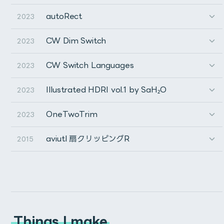
autoRect
2023
CW Dim Switch
2023
CW Switch Languages
2023
Illustrated HDRI vol.1 by SaH₂O
2023
OneTwoTrim
2023
aviutl 扇クリッピングR
2015
Buy on BOOTH
Buy on Gumroad
autoRectは、After Effectsで選択したレイヤーにマッ
チしたサイズのシェイプレイヤーをワンクリックで作成で
Things I make