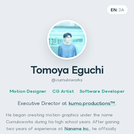
EN
/
JA
Tomoya Eguchi
@cumuloworks
Motion Designer
·
CG Artist
·
Software Developer
Executive Director at
kumo.productions™
.
He began creating motion graphics under the name
Cumuloworks during his high school years. After gaining
two years of experience at
Naname Inc.
, he officially