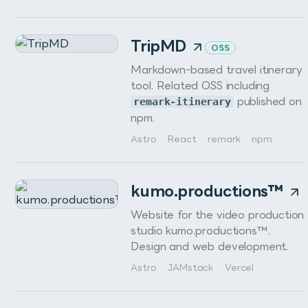
TripMD
OSS
Markdown-based travel itinerary
tool. Related OSS including
remark-itinerary
published on
npm.
Astro
·
React
·
remark
·
npm
kumo.productions™
Website for the video production
studio kumo.productions™.
Design and web development.
Astro
·
JAMstack
·
Vercel